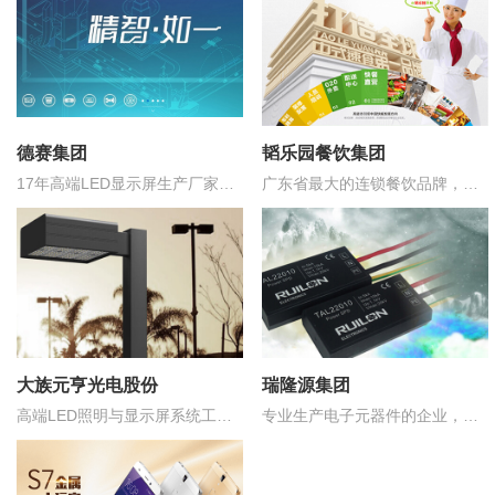
德赛集团
韬乐园餐饮集团
17年高端LED显示屏生产厂家，
广东省最大的连锁餐饮品牌，董
中国制造500强企业，
事长“孙亚富”2018年入选广东省
十大青年企业家
大族元亨光电股份
瑞隆源集团
高端LED照明与显示屏系统工程
专业生产电子元器件的企业，国
解决方案提供商
产品牌前5强