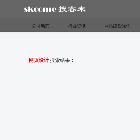
公司动态
行业资讯
网站建设知识
网页设计
搜索结果：