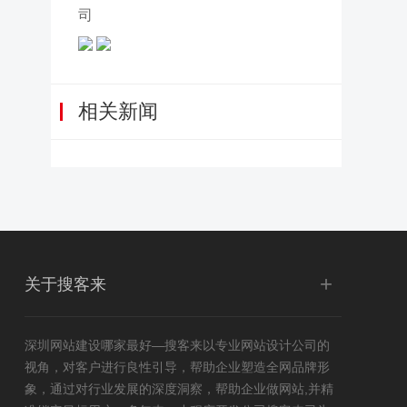
司
相关新闻
+
关于搜客来
深圳
网站建设
哪家最好—搜客来以专业
网站设计
公司的
视角，对客户进行良性引导，帮助企业塑造全网品牌形
象，通过对行业发展的深度洞察，帮助企业做网站,并精